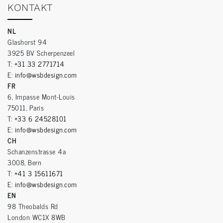
KONTAKT
NL
Glashorst 94
3925 BV Scherpenzeel
T:
+31 33 2771714
E:
info@wsbdesign.com
FR
6, Impasse Mont-Louis
75011, Paris
T:
+33 6 24528101
E:
info@wsbdesign.com
CH
Schanzenstrasse 4a
3008, Bern
T:
+41 3 15611671
E:
info@wsbdesign.com
EN
98 Theobalds Rd
London WC1X 8WB