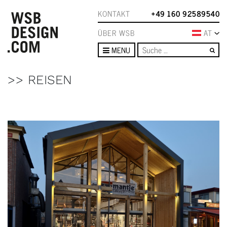
KONTAKT
+49 160 92589540
ÜBER WSB
AT
Su
MENU
>> REISEN