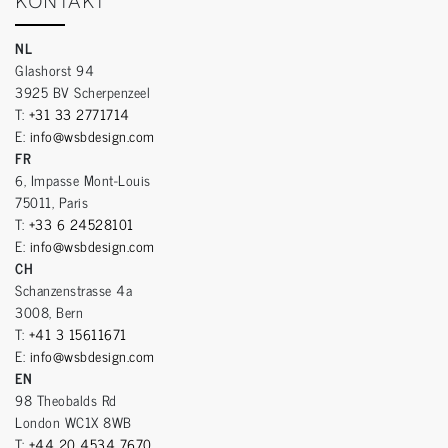
KONTAKT
NL
Glashorst 94
3925 BV Scherpenzeel
T:
+31 33 2771714
E:
info@wsbdesign.com
FR
6, Impasse Mont-Louis
75011, Paris
T:
+33 6 24528101
E:
info@wsbdesign.com
CH
Schanzenstrasse 4a
3008, Bern
T:
+41 3 15611671
E:
info@wsbdesign.com
EN
98 Theobalds Rd
London WC1X 8WB
T:
+44 20 4534 7670