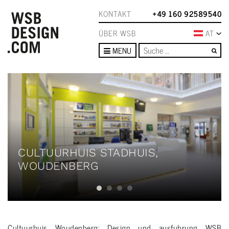
KONTAKT
+49 160 92589540
ÜBER WSB
AT
Su
MENU
CULTUURHUIS STADHUIS,
WOUDENBERG
Cultuurhuis Woudenberg: Design und ausfuhrung WSB