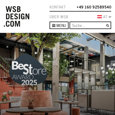
KONTAKT
+49 160 92589540
ÜBER WSB
AT
Su
MENU