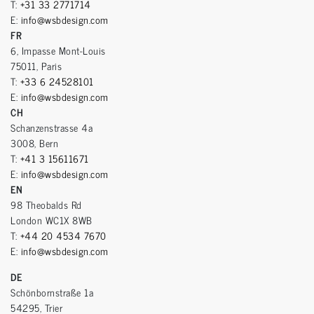
T:
+31 33 2771714
E:
info@wsbdesign.com
FR
6, Impasse Mont-Louis
75011, Paris
T:
+33 6 24528101
E:
info@wsbdesign.com
CH
Schanzenstrasse 4a
3008, Bern
T:
+41 3 15611671
E:
info@wsbdesign.com
EN
98 Theobalds Rd
London WC1X 8WB
T:
+44 20 4534 7670
E:
info@wsbdesign.com
DE
Schönbornstraße 1a
54295, Trier