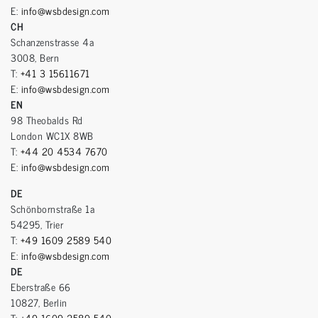
E:
info@wsbdesign.com
CH
Schanzenstrasse 4a
3008, Bern
T:
+41 3 15611671
E:
info@wsbdesign.com
EN
98 Theobalds Rd
London WC1X 8WB
T:
+44 20 4534 7670
E:
info@wsbdesign.com
DE
Schönbornstraße 1a
54295, Trier
T:
+49 1609 2589 540
E:
info@wsbdesign.com
DE
Eberstraße 66
10827, Berlin
T:
+49 1609 2589 540