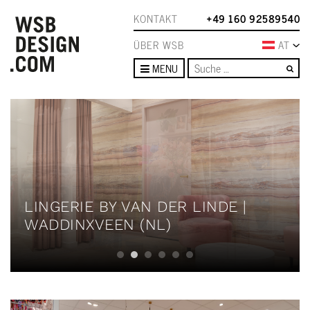
KONTAKT
+49 160 92589540
ÜBER WSB
AT
Su
MENU
LINGERIE BY VAN DER LINDE |
WADDINXVEEN (NL)