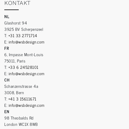
KONTAKT
NL
Glashorst 94
3925 BV Scherpenzeel
T:
+31 33 2771714
E:
info@wsbdesign.com
FR
6, Impasse Mont-Louis
75011, Paris
T:
+33 6 24528101
E:
info@wsbdesign.com
CH
Schanzenstrasse 4a
3008, Bern
T:
+41 3 15611671
E:
info@wsbdesign.com
EN
98 Theobalds Rd
London WC1X 8WB