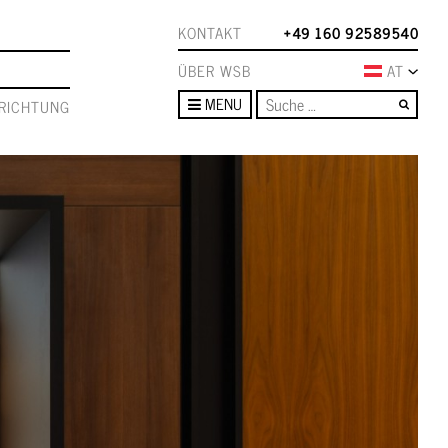
KONTAKT
+49 160 92589540
ÜBER WSB
AT
Such
MENU
RICHTUNG