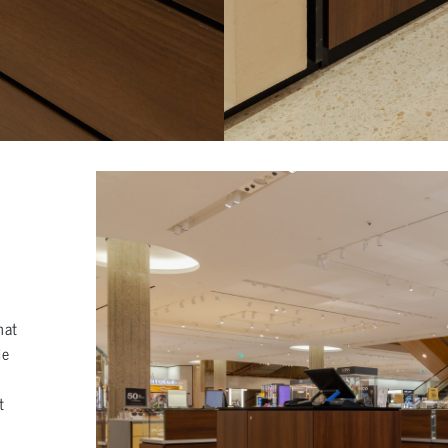
hat
ie
t