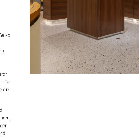
Seiko
ch-
urch
. Die
e die
nd
uern.
 der
und