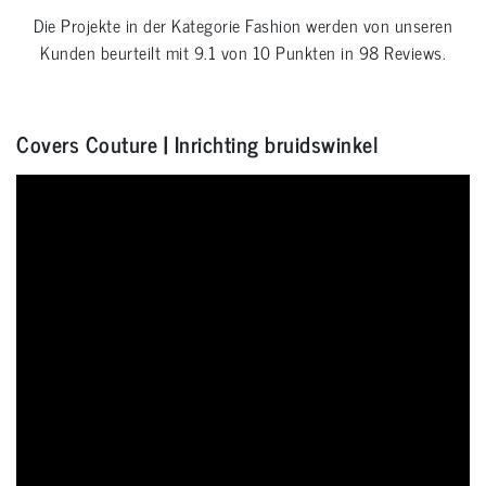
Die Projekte in der Kategorie
Fashion
werden von unseren
Kunden beurteilt mit
9.1
von
10
Punkten in
98
Reviews.
Covers Couture | Inrichting bruidswinkel