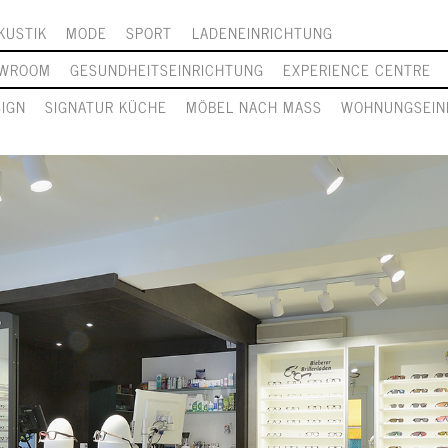
KUSTIK
MODE
SPORT
LADENEINRICHTUNG
WROOM
GESUNDHEITSEINRICHTUNG
EXPERIENCE CENTRE
SIGN
SIGNATUR KÜCHE
MÖBEL NACH MASS
WOHNUNGSEIN