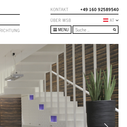
KONTAKT
+49 160 92589540
ÜBER WSB
AT
Such
MENU
RICHTUNG