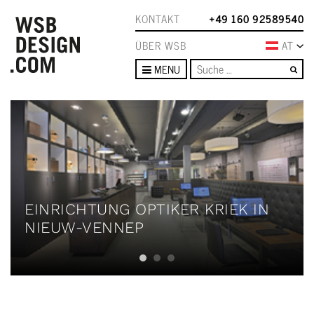
KONTAKT
+49 160 92589540
ÜBER WSB
AT
Su
MENU
EINRICHTUNG OPTIKER KRIEK IN
NIEUW-VENNEP