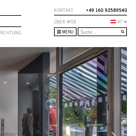
KONTAKT
+49 160 92589540
ÜBER WSB
AT
Such
MENU
RICHTUNG