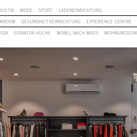
KUSTIK
MODE
SPORT
LADENEINRICHTUNG
WROOM
GESUNDHEITSEINRICHTUNG
EXPERIENCE CENTRE
SIGN
SIGNATUR KÜCHE
MÖBEL NACH MASS
WOHNUNGSEIN