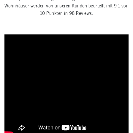
Wohnhäuser
werden von unseren Kunden beurteilt mit
9.1
von
10
Punkten in
98
Reviews.