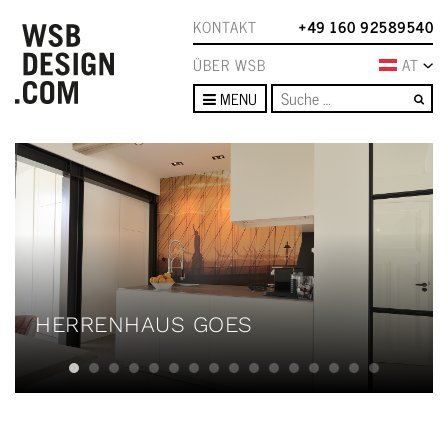
KONTAKT
+49 160 92589540
ÜBER WSB
AT
Su
MENU
HERRENHAUS GOES