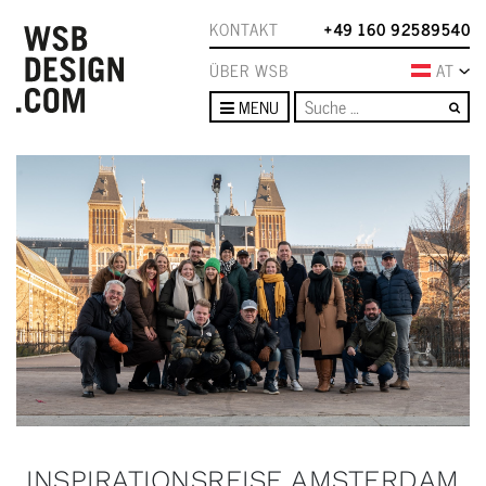
KONTAKT
+49 160 92589540
ÜBER WSB
AT
Su
MENU
INSPIRATIONSREISE AMSTERDAM