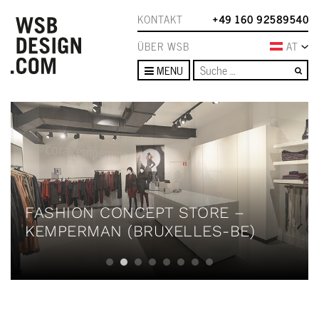
KONTAKT
+49 160 92589540
ÜBER WSB
AT
Su
MENU
FASHION CONCEPT STORE –
KEMPERMAN (BRUXELLES-BE)