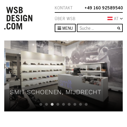
KONTAKT
+49 160 92589540
ÜBER WSB
AT
Su
MENU
SMIT SCHOENEN, MIJDRECHT