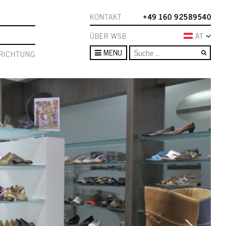
KONTAKT
+49 160 92589540
ÜBER WSB
AT
Such
MENU
RICHTUNG