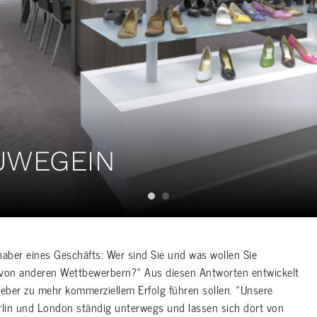
EUWEGEIN
aber eines Geschäfts: Wer sind Sie und was wollen Sie
 von anderen Wettbewerbern?« Aus diesen Antworten entwickelt
geber zu mehr kommerziellem Erfolg führen sollen. »Unsere
rlin und London ständig unterwegs und lassen sich dort von