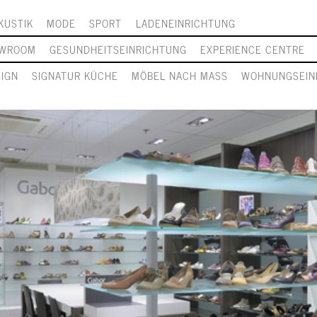
KUSTIK
MODE
SPORT
LADENEINRICHTUNG
WROOM
GESUNDHEITSEINRICHTUNG
EXPERIENCE CENTRE
SIGN
SIGNATUR KÜCHE
MÖBEL NACH MASS
WOHNUNGSEIN