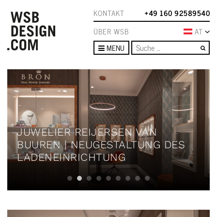
KONTAKT
+49 160 92589540
ÜBER WSB
AT
Su
MENU
JUWELIER REIJERSEN VAN
BUUREN | NEUGESTALTUNG DES
LADENEINRICHTUNG