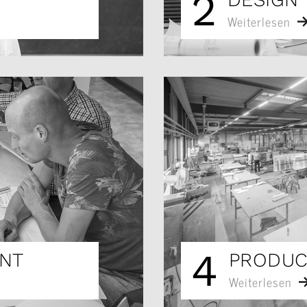
2
Weiterlesen
4
NT
PRODUC
Weiterlesen