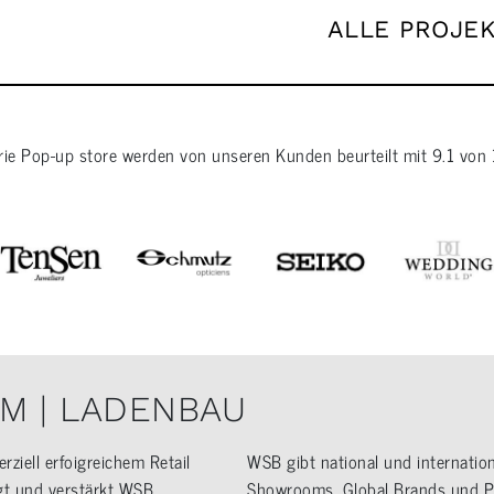
ALLE PROJE
rie
Pop-up store
werden von unseren Kunden beurteilt mit
9.1
von
M | LADENBAU
ziell erfoigreichem Retail
WSB gibt national und internatio
igt und verstärkt WSB
Showrooms, Global Brands und Pr