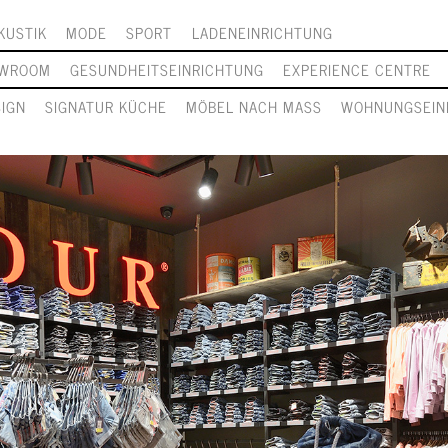
KUSTIK
MODE
SPORT
LADENEINRICHTUNG
WROOM
GESUNDHEITSEINRICHTUNG
EXPERIENCE CENTRE
SIGN
SIGNATUR KÜCHE
MÖBEL NACH MASS
WOHNUNGSEIN