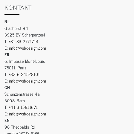
KONTAKT
NL
Glashorst 94
3925 BV Scherpenzeel
T:
+31 33 2771714
E:
info@wsbdesign.com
FR
6, Impasse Mont-Louis
75011, Paris
T:
+33 6 24528101
E:
info@wsbdesign.com
CH
Schanzenstrasse 4a
3008, Bern
T:
+41 3 15611671
E:
info@wsbdesign.com
EN
98 Theobalds Rd
London WC1X 8WB