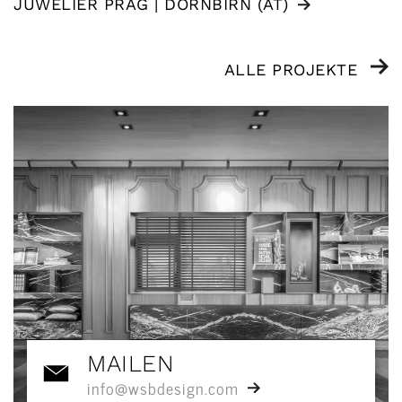
JUWELIER PRÄG | DORNBIRN (AT)
ALLE PROJEKTE
MAILEN
info@wsbdesign.com