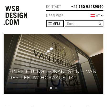
KONTAKT
+49 160 92589540
ÜBER WSB
AT
Su
MENU
EINRICHTUNG HÖRAKUSTIK – VAN
DER LEEUW HÖRAKUSTIK